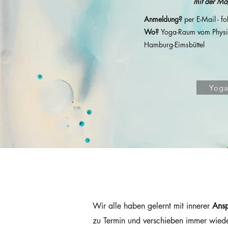
mit der Ma
Anmeldung?
per E-Mail - f
Wo?
Yoga-Raum vom
P
hys
Hamburg-Eimsbüttel
Yoga
Wir alle haben gelernt mit innerer
Ansp
zu Termin und verschieben immer wied