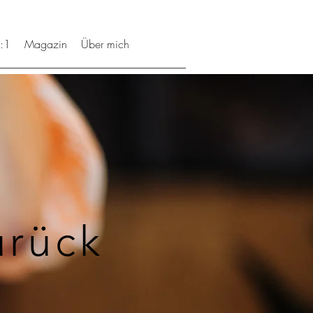
:1
Magazin
Über mich
rück