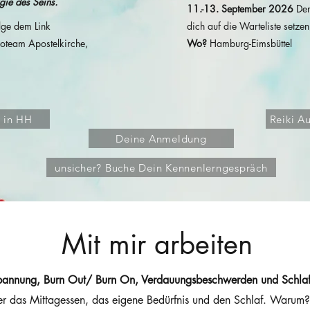
gie des Seins.
11.-13. September 2026
Der
olge dem Link
dich auf die Warteliste setzen
ioteam Apostelkirche,
Wo?
Hamburg-Eimsbüttel
 in HH
Reiki A
Deine Anmeldung
unsicher? Buche Dein Kennenlerngespräch
Mit mir arbeiten
annung, Burn Out/ Burn On, Verdauungsbeschwerden und Schlaf
er das Mittagessen, das eigene Bedürfnis und den Schlaf. Warum?