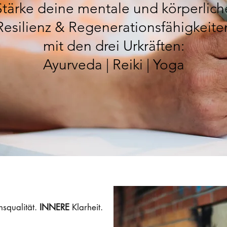
Stärke deine mentale und körperlich
Resilienz & Regenerationsfähigkeite
mit den drei Urkräften:
Ayurveda | Reiki | Yoga
squalität.
INNERE
Klarheit
.