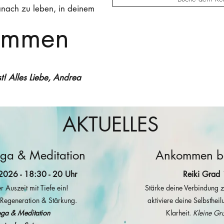
nach zu leben, in deinem
ommen
t! Alles Liebe, Andrea
AKTUELLES
oga & Meditation
Ankommen bei
026 - 18:30 - 20 Uhr
Reiki Grad 
r Auszeit mit Tiefe ein!
Stärke deine Verbindung zu 
 Regeneration & Stärkung.
aktiviere deine Selbsthei
oga & Meditation
Klarheit.
Kleine Gr